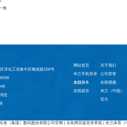
了
一角
网站首页
关于我们
区淳化工业集中区梅龙路158号
米兰手机登录
公司荣誉
9598
入口
全程服务
在线视频
048
在线留言
米兰（中国）
官方
络
yu.乐鱼（集团）数码股份有限公司官网
|
乐鱼网页版登录界面
|
米兰体育（