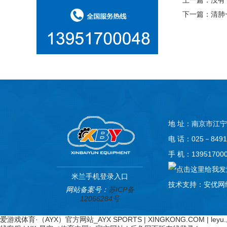
上一篇：没有
下一篇：
清肺
地 址：南京市江宁
电 话：025－8491
手 机：13951700
米兰手机登录入口
技术支持：
安优网
网站备案号：
苏ICP备
12066284号
爱游戏体育·（AYX）官方网站_AYX SPORTS
|
XINGKONG.COM
|
le