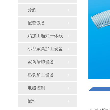
分割
配套设备
鸡加工厢式一体线
小型家禽加工设备
家禽清肺设备
熟食加工设备
电器控制
配件